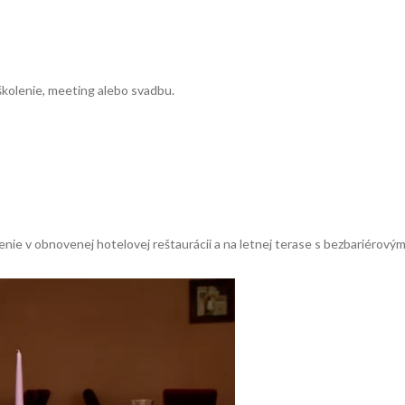
 školenie, meeting alebo svadbu.
nie v obnovenej hotelovej reštaurácii a na letnej terase s bezbariérovým