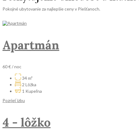
Pokojné ubytovanie za najlepšie ceny v Piešťanoch.
Apartmán
60 €
/ noc
34 m²
2 Lôžka
1 Kupeľna
Pozrieť izbu
4 - lôžko