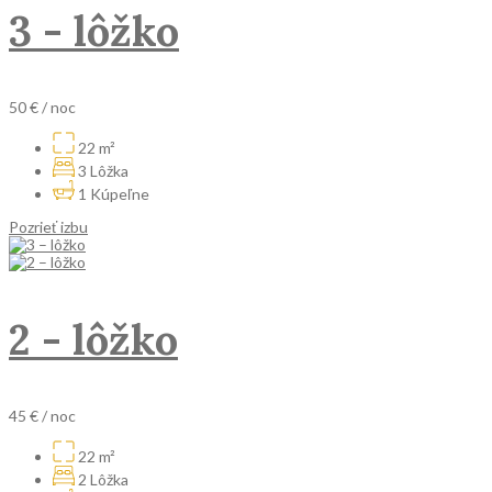
3 - lôžko
50 €
/ noc
22 m²
3 Lôžka
1 Kúpeľne
Pozrieť izbu
2 - lôžko
45 €
/ noc
22 m²
2 Lôžka