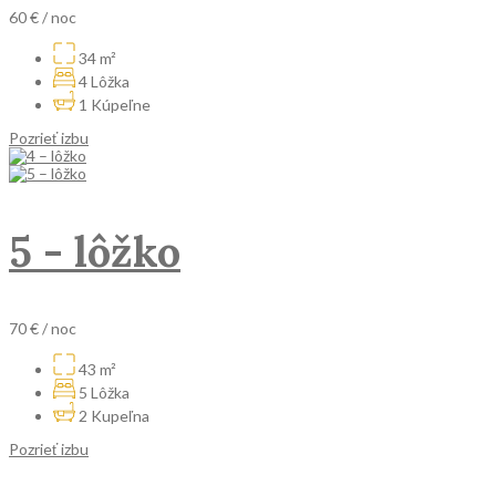
60 €
/ noc
34 m²
4 Lôžka
1 Kúpeľne
Pozrieť izbu
5 - lôžko
70 €
/ noc
43 m²
5 Lôžka
2 Kupeľna
Pozrieť izbu