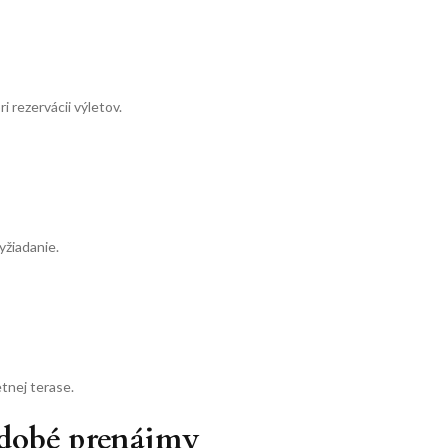
i rezervácii výletov.
yžiadanie.
tnej terase.
odobé prenájmy